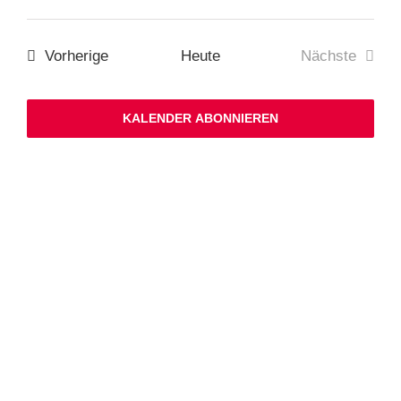
Liste
Suche
Datum
Ans
und
wählen.
Ansichten,
Nav
Navigation
Veranstaltungen
Vorherige
Heute
Nächste
Veranstalt
KALENDER ABONNIEREN