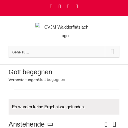
Zum
Facebook
Instagram
YouTube
Rss
Inhalt
springen
Gehe zu ...
Gott begegnen
Gott begegnen
Veranstaltungen
Veranstaltungen
Es wurden keine Ergebnisse gefunden.
Hinweis
Ver
Suche
Anstehende
Veranstaltu