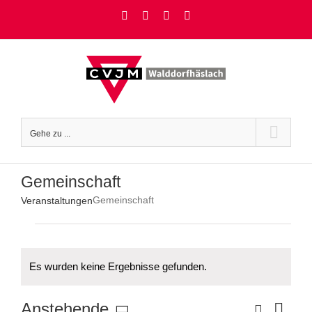
Zum
Facebook
Instagram
YouTube
Rss
Inhalt
springen
Gehe zu ...
Gemeinschaft
Gemeinschaft
Veranstaltungen
Veranstaltungen
Es wurden keine Ergebnisse gefunden.
Hinweis
Ver
Suche
Anstehende