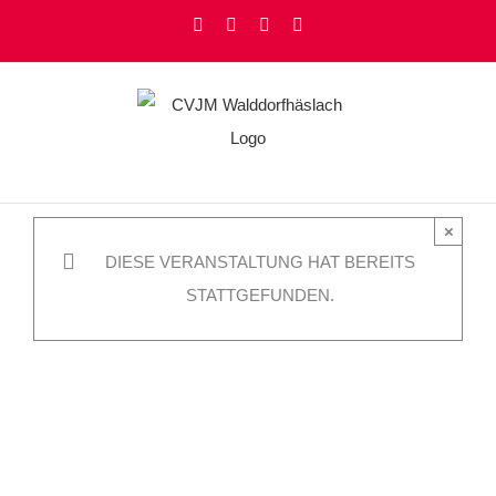
Zum
Facebook
Instagram
YouTube
Rss
Inhalt
springen
×
DIESE VERANSTALTUNG HAT BEREITS
STATTGEFUNDEN.