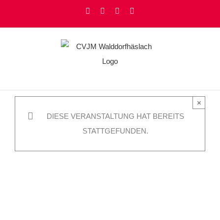
Zum
Facebook
Instagram
YouTube
Rss
Inhalt
springen
×
DIESE VERANSTALTUNG HAT BEREITS
STATTGEFUNDEN.