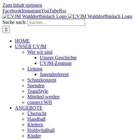
Zum Inhalt springen
Facebook
Instagram
YouTube
Rss
Suche nach:
HOME
UNSER CVJM
Wer wir sind
Unsere Geschichte
CVJM-Zentrum
Leitung
Jugendreferent
Schutzkonzept
Spenden
TeamStyle
Mitglied werden
connect WH
ANGEBOTE
Übersicht
Handball
Klettern
Hobbyfußball
Kinder