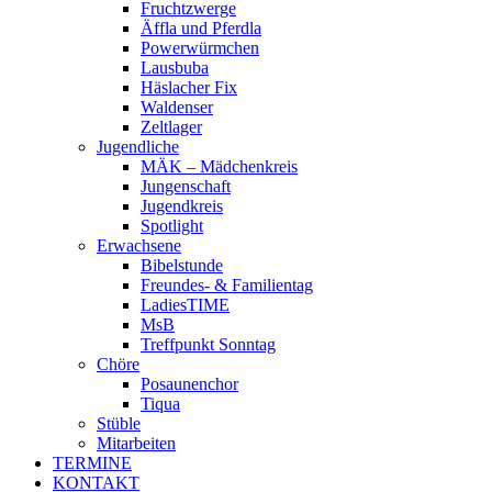
Fruchtzwerge
Äffla und Pferdla
Powerwürmchen
Lausbuba
Häslacher Fix
Waldenser
Zeltlager
Jugendliche
MÄK – Mädchenkreis
Jungenschaft
Jugendkreis
Spotlight
Erwachsene
Bibelstunde
Freundes- & Familientag
LadiesTIME
MsB
Treffpunkt Sonntag
Chöre
Posaunenchor
Tiqua
Stüble
Mitarbeiten
TERMINE
KONTAKT