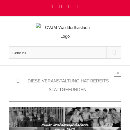
Zum
Facebook
Instagram
YouTube
Rss
Inhalt
springen
Gehe zu ...
×
DIESE VERANSTALTUNG HAT BEREITS
STATTGEFUNDEN.