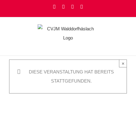
Zum
Facebook
Instagram
YouTube
Rss
Inhalt
springen
×
DIESE VERANSTALTUNG HAT BEREITS
STATTGEFUNDEN.