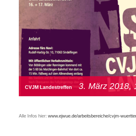
3. März 2018, 
CVJM Landestreffen
Alle Infos hier:
www.ejwue.de/arbeitsbereiche/cvjm-wuertte