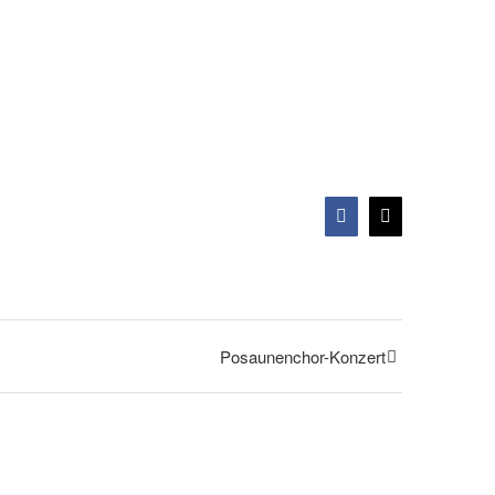
Facebook
X
Posaunenchor-Konzert