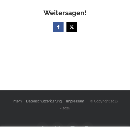
Weitersagen!
Facebook
X
Intern
|
Datenschutzerklärung
|
Impressum
| © Copyright 2016
-
2026
Facebook
Instagram
YouTube
Rss