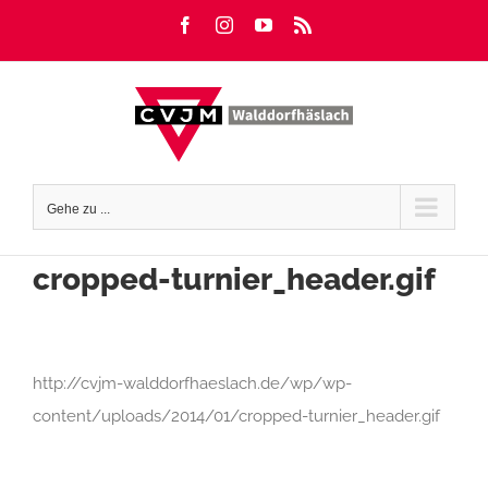
Zum
Facebook
Instagram
YouTube
Rss
Inhalt
springen
Gehe zu ...
cropped-turnier_header.gif
http://cvjm-walddorfhaeslach.de/wp/wp-
content/uploads/2014/01/cropped-turnier_header.gif