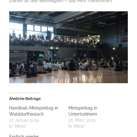
Danke an alle Beiteiligten – das Mini Trainerteam
Ähnliche Beiträge
Handball-Minispieltag in
Minispieltag in
Walddorfhäslach
Untertürkheim
17. Januar 2024
26. März 2019
In "Minis"
In "Minis"
Endlich wieder