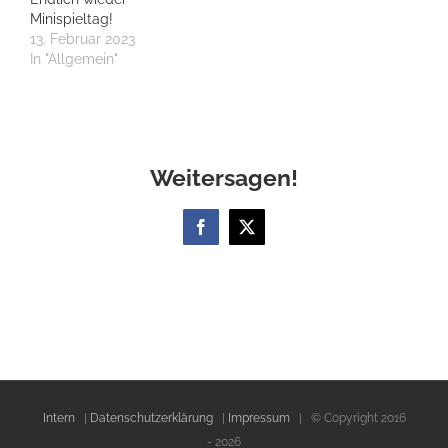
Minispieltag!
13. Februar 2023
In "Allgemein"
Weitersagen!
Facebook
X
Intern
|
Datenschutzerklärung
|
Impressum
| © Copyright 2016
-
2026