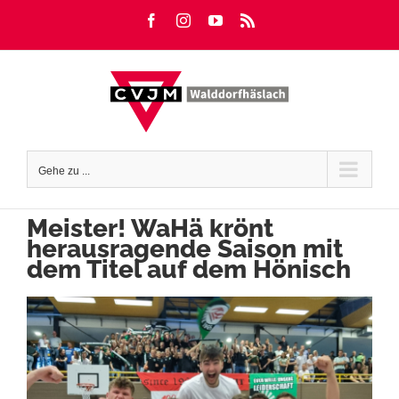
Zum
Facebook
Instagram
YouTube
Rss
Inhalt
springen
Gehe zu ...
Meister! WaHä krönt
herausragende Saison mit
dem Titel auf dem Hönisch