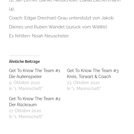
(1), Jan Lerner, Daniel Neuscheler, Lukas Lachenmann
(4),
Coach: Edgar Drechsel-Grau unterstützt von Jakob
Dienes und Ruben Wandel (zurück vom WaWe)
Es fehlten: Noah Neuscheler
Ähnliche Beiträge
Get To Know The Team #1
Get To Know The Team #3
Die Außenspieler
Kreis, Torwart & Coach
9. Oktober 2020
23. Oktober 2020
In "1. Mannschaft"
In "1. Mannschaft"
Get To Know The Team #2
Der Rückraum
17. Oktober 2020
In "1. Mannschaft"