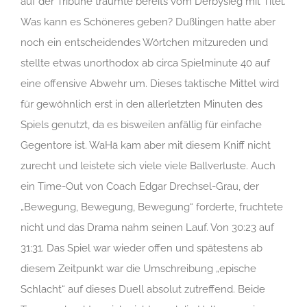
auf der Tribüne träumte bereits vom Derbysieg mit Titel.
Was kann es Schöneres geben? Dußlingen hatte aber
noch ein entscheidendes Wörtchen mitzureden und
stellte etwas unorthodox ab circa Spielminute 40 auf
eine offensive Abwehr um. Dieses taktische Mittel wird
für gewöhnlich erst in den allerletzten Minuten des
Spiels genutzt, da es bisweilen anfällig für einfache
Gegentore ist. WaHä kam aber mit diesem Kniff nicht
zurecht und leistete sich viele viele Ballverluste. Auch
ein Time-Out von Coach Edgar Drechsel-Grau, der
„Bewegung, Bewegung, Bewegung“ forderte, fruchtete
nicht und das Drama nahm seinen Lauf. Von 30:23 auf
31:31. Das Spiel war wieder offen und spätestens ab
diesem Zeitpunkt war die Umschreibung „epische
Schlacht“ auf dieses Duell absolut zutreffend. Beide