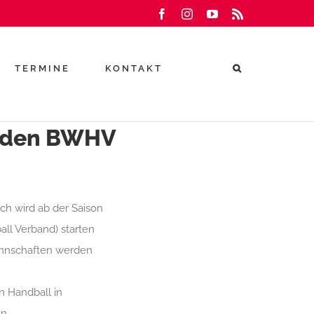
Facebook
Instagram
YouTube
Rss
TERMINE
KONTAKT
n den BWHV
h wird ab der Saison
l Verband) starten
annschaften werden
n Handball in
ln