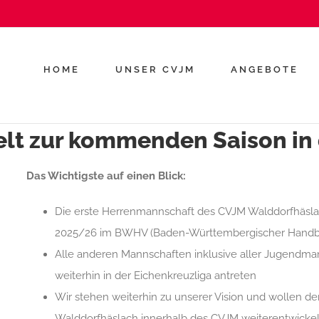
HOME
UNSER CVJM
ANGEBOTE
elt zur kommenden Saison i
Das Wichtigste auf einen Blick:
Die erste Herrenmannschaft des CVJM Walddorfhäslac
2025/26 im BWHV (Baden-Württembergischer Handbal
Alle anderen Mannschaften inklusive aller Jugendm
weiterhin in der Eichenkreuzliga antreten
Wir stehen weiterhin zu unserer Vision und wollen de
Walddorfhäslach innerhalb des CVJM weiterentwicke