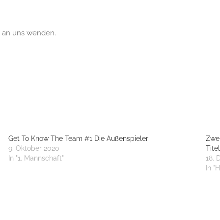
t an uns wenden.
Get To Know The Team #1 Die Außenspieler
Zwei
9. Oktober 2020
Tite
In "1. Mannschaft"
18.
In "