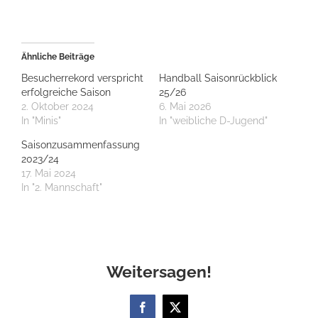
Ähnliche Beiträge
Besucherrekord verspricht
Handball Saisonrückblick
erfolgreiche Saison
25/26
2. Oktober 2024
6. Mai 2026
In "Minis"
In "weibliche D-Jugend"
Saisonzusammenfassung
2023/24
17. Mai 2024
In "2. Mannschaft"
Weitersagen!
Facebook
X