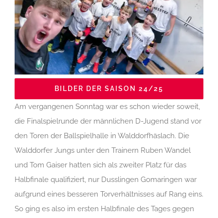
BILDER DER SAISON 24/25
Am vergangenen Sonntag war es schon wieder soweit,
die Finalspielrunde der männlichen D-Jugend stand vor
den Toren der Ballspielhalle in Walddorfhäslach. Die
Walddorfer Jungs unter den Trainern Ruben Wandel
und Tom Gaiser hatten sich als zweiter Platz für das
Halbfinale qualifiziert, nur Dusslingen Gomaringen war
aufgrund eines besseren Torverhältnisses auf Rang eins.
So ging es also im ersten Halbfinale des Tages gegen