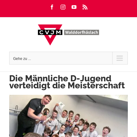
Zum
Facebook
Instagram
YouTube
Rss
Inhalt
springen
Gehe zu ...
Die Männliche D-Jugend
verteidigt die Meisterschaft