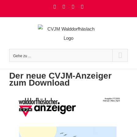
Zum
Facebook
Instagram
YouTube
Rss
Inhalt
springen
Gehe zu ...
Der neue CVJM-Anzeiger
zum Download