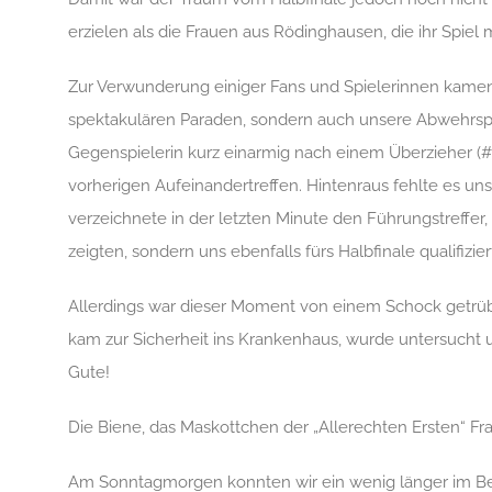
erzielen als die Frauen aus Rödinghausen, die ihr Spiel 
Zur Verwunderung einiger Fans und Spielerinnen kamen
spektakulären Paraden, sondern auch unsere Abwehrspezi
Gegenspielerin kurz einarmig nach einem Überzieher (#R
vorherigen Aufeinandertreffen
. Hintenraus fehlte es un
verzeichnete in der letzten Minute den Führungstreffe
zeigte
n
, sondern
uns
ebenfalls fürs Halbfinale qualifizier
Allerdings war dieser Moment von einem Schock getrübt
kam zur Sicherheit ins Krankenhaus, wurde untersucht u
Gute!
Die Biene, das Maskottchen der „Allerechten Ersten“ 
Am Sonntagmorgen konnten wir ein wenig länger im Bett 