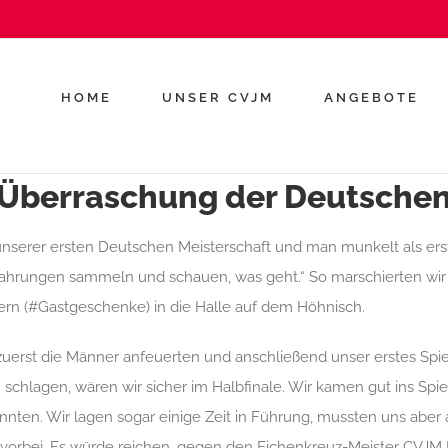
HOME
UNSER CVJM
ANGEBOTE
e Überraschung der Deutsche
serer ersten Deutschen Meisterschaft und
man munkelt
als er
 Erfahrungen sammeln und schauen, was geht.“ So marschierten wi
ern (#Gastgeschenke)
in die Halle auf dem Höhnisch.
zuerst die Männer anfeuerten und anschließend unser erstes Sp
schlagen, wären wir sicher im Halbfinale. Wir kamen gut ins Spie
nnten. Wir lagen sogar einige Zeit in Führung, mussten uns ab
 vorbei. Es würde reichen, gegen den Eichenkreuz-Meister CVJM