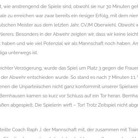
wie anstrengend die Spiele sind, obwohl sie nur 30 Minuten gehe
zu erreichen war zwar bereits ein riesiger Erfolg, mit dem niem
utschen Meister aus dem letzten Jahr, CVJM Oberwiehl. Obwohl 
rlierers. Besonders in der Abwehr zeigten wir, dass wir keine lei
nt haben und wie viel
Potenzial
wir als Mannschaft noch haben
.
Am
rliga unterwegs
ist.
t leichter Verzögerung, wurde das Spiel um Platz 3 gegen die Frau
n der Abwehr entschieden wurde. So stand es nach 7 Minuten 1:1.
ienen die Unparteiischen nicht
ganz konform
mit unserer Spielwe
 Bernhausen kamen so kurz vor Schluss auf ein Tor heran. Bernhau
ßen abgespielt. Die Spielerin wirft – Tor! Trotz Zeitspiel nicht ab
 teilte Coach
Raph
J. der Mannschaft mit, der zusammen mit Train