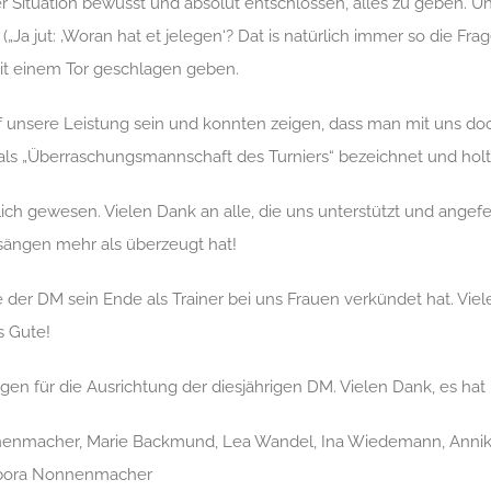
er Situation bewusst und absolut entschlossen, alles zu geben. U
 („Ja
jut
: ‚Woran hat et
jelegen
‘? Dat
is
natürlich immer so die Frag
mit einem Tor geschlagen geben.
uf unsere Leistung sein und konnten zeigen, dass man mit uns d
g als „Überraschungsmannschaft des Turniers“ bezeichnet und holt
ch gewesen. Vielen Dank an alle, die uns unterstützt und angefe
sängen mehr als überzeugt hat!
e der DM sein Ende als Trainer bei uns Frauen verkündet hat. Viel
s Gute!
en für die Ausrichtung der diesjährigen DM. Vielen Dank, es hat 
nmacher, Marie Backmund, Lea Wandel, Ina Wiedemann, Annika Gais
Debora Nonnenmacher