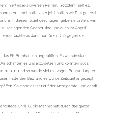
n,“ hieß es aus diversen Reihen. Trotzdem hieß es,
and gerechnet hatte, aber jetzt hatte
n wir
Blut geleckt.
wir uns
in diesem Spiel
geschlagen geben mussten, war
cht zu schlagenden Gegner sind
und
auch im Angriff
 Ende reichte
es dann nur für ein 7:12 gegen die
en des EK Bernhausen angepfiffen. Es war ein stark
Wir schafften es uns
abzusetzen und konnten sogar
ise zu sein, und so wurde viel mit vagen Begründungen
sen hatte den Ball, und es wurde Zeitspiel angezeigt.
gepfiffen. So stand es 11:11 auf der Anzeigetafel und damit
erkollege Chrisi G. die Mannschaft durch das ganze