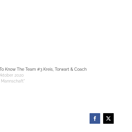
To Know The Team #3 Kreis, Torwart & Coach
Oktober 2020
1. Mannschaft"
Facebook
X