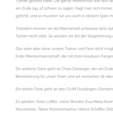
Turnier geleitet hatte. Die ganze Mannschaft war sich d
am Ende lag, ist schwer zu sagen, fragt man sich immer.
gefehlt, und so mussten wir uns auch in diesem Spiel 
Trotzdem können wir als Mannschaft unfassbar stolz a
Turnier nicht viele. So wurden wir bei der Siegerehrun
Das wäre aber ohne unsere Trainer und Fans nicht mögli
Erste Männermannschaft, die mit ihren kreativen Fange
Ein weiterer Dank geht an Chrisi Griesinger, der am End
Bereicherung für unser Team und wir wünschen dir alle
Ein letzter Dank geht an den CVJM
Dusslingen
-Gomaring
Es spielten: Anke Löffler,
Joline
Wurster, Eva-Maria Nonne
Neuscheler, Tabea N
onnenmacher
, Hanna Schäffer, 