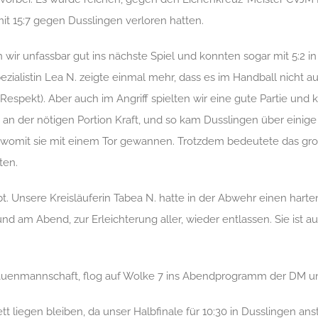
mit 15:7 gegen
Dusslingen
verloren hatten.
 wir unfassbar gut
ins nächste
Spiel und konnten sogar mit 5:2 i
alistin Lea N. zeigte einmal mehr, dass es im Handball nicht au
espekt). Aber auch im Angriff spielten wir eine gute Partie und
s an der nötigen Portion Kraft, und so kam
Dusslingen
über einige
r, womit sie mit einem Tor gewannen. Trotzdem bedeutete das gr
te
n
.
. Unsere Kreisläuferin Tabea N. hatte in der Abwehr einen hart
nd am Abend, zur Erleichterung aller, wieder entlassen. Sie ist 
Frauenmannschaft, flog auf Wolke 7 ins Abendprogramm der DM u
liegen bleiben, da unser Halbfinale für 10:30 in
Dusslingen
anst