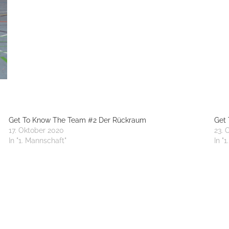
Get To Know The Team #2 Der Rückraum
Get 
17. Oktober 2020
23. 
In "1. Mannschaft"
In "