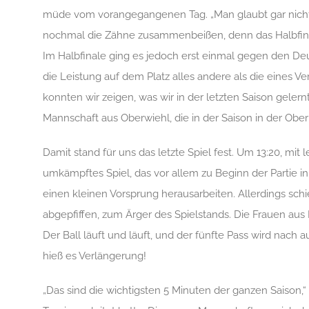
müde vom vorangegangenen Tag. „Man glaubt gar nicht, 
nochmal die Zähne zusammenbeißen, denn das Halbfinale 
Im Halbfinale ging es jedoch erst einmal gegen den De
die Leistung auf dem Platz alles andere als die eines Ve
konnten wir zeigen, was wir in der letzten Saison geler
Mannschaft aus Oberwiehl, die in der Saison in der Obe
Damit stand für uns das letzte Spiel fest. Um 13:20, mi
umkämpftes Spiel, das vor allem zu Beginn der Partie i
einen kleinen Vorsprung herausarbeiten. Allerdings sch
abgepfiffen, zum Ärger des Spielstands. Die Frauen aus
Der Ball läuft und läuft, und der fünfte Pass wird nach au
hieß es Verlängerung!
„Das sind die wichtigsten 5 Minuten der ganzen Saison,“