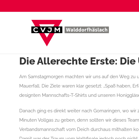
Zum
Inhalt
springen
Die Allerechte Erste: Di
Am Samstagmorgen machten wir uns auf den Weg zu un
Mauerfall
. Die Ziele waren klar gesetzt: „Spaß haben,
designten Mannschafts-T-Shirts
und unseren Honiggläs
Danach ging es direkt weiter nach Gomaringen, wo wir 
Minuten Vollgas zu geben, denn sollten wir dieses Team 
Verbandsmannschaft
vom Deich
durchaus mithalten ko
Damit war der Traum vom Halbfinale jedoch noch nicht