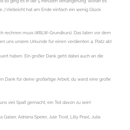
nd so ging es in die 5 Minuten Verlängerung. Woran es
e…) Vielleicht hat am Ende einfach ein wenig Glück
och rechnen muss
(#BLW-Grundkurs)
. Das taten vor dem
en uns unsere Urkunde für einen verdienten 4. Platz ab!
uert haben. Ein großer Dank geht dabei auch an die
en Dank für deine großartige Arbeit, du warst eine große
uns viel Spaß gemacht, ein Teil davon zu sein!
er, Adriana Speier, Jule Trost, Lilly Praxl, Julia