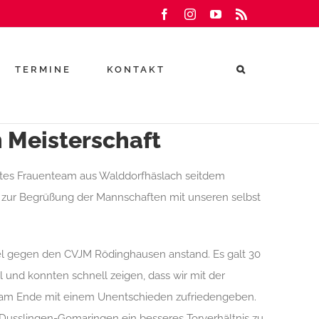
Facebook
Instagram
YouTube
Rss
TERMINE
KONTAKT
n Meisterschaft
stes Frauenteam aus Walddorfhäslach seit
dem
r zur Begrüßung der Mannschaften mit unseren selbst
iel gegen
den
CVJM Rödinghausen anstand. Es galt 30
l und konnten schnell zeigen, dass wir mit der
er am Ende mit einem Unentschieden zufriedengeben.
Dusslingen
-Gomaringen ein besseres Torverhältnis zu