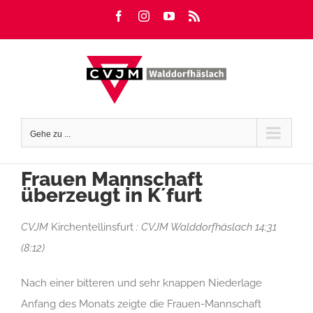
Zum
Facebook
Instagram
YouTube
Rss
Inhalt
springen
Gehe zu ...
Frauen Mannschaft
überzeugt in K´furt
CVJM
Kirchentellinsfurt
: CVJM Walddorfhäslach 14:31
(8:12)
Nach einer bitteren und sehr knappen Niederlage
Anfang des Monats zeigte die Frauen-Mannschaft