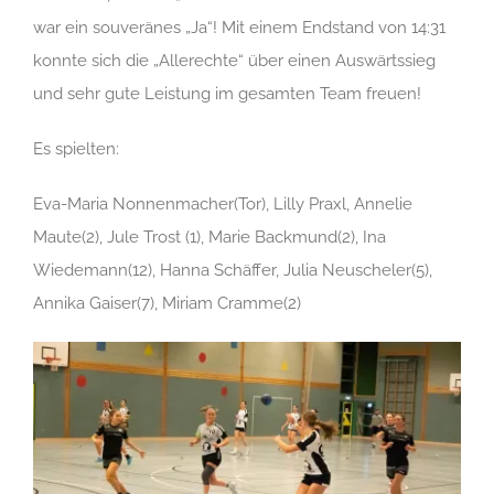
war ein souveränes „Ja“! Mit einem Endstand von 14:31
konnte sich die „Allerechte“ über einen Auswärtssieg
und sehr gute Leistung im gesamten Team freuen!
Es spielten:
Eva-Maria Nonnenmacher(Tor), Lilly Praxl, Annelie
Maute(2), Jule Trost (1), Marie Backmund(2), Ina
Wiedemann(12), Hanna Schäffer, Julia Neuscheler(5),
Annika Gaiser(7), Miriam Cramme(2)