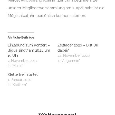
Marcel wird Anfang April im Zentrum beginnen. Bei
unserer Mitgliederversammlung am 1. April habt ihr die
Möglichkeit, ihn persönlich kennenzulernen.
Ähnliche Beiträge
Einladung zum Konzert –
Zeltlager 2020 – Bist Du
„tiqua singt“ am 26.11. um
dabei?
19 Uhr
24. November 2019
7. November 2017
In "Allgemein"
In "Music"
Klettertreff startet
1. Januar 2020
In "Klettern"