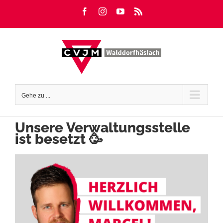
Zum
Facebook
Instagram
YouTube
Rss
Inhalt
springen
Gehe zu ...
Unsere Verwaltungsstelle
ist besetzt 🥳