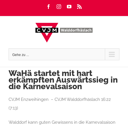
Zum
Facebook
Instagram
YouTube
Rss
Inhalt
springen
Gehe zu ...
WaHä startet mit hart
erkämpften Auswärtssieg in
die Karnevalsaison
CVJM Enzweihingen – CVJM Walddorfhäslach 16:22
(7:13)
Walddorf kann guten Gewissens in die Karnevalsaison