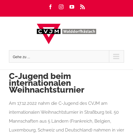
Zum
Facebook
Instagram
YouTube
Rss
Inhalt
springen
Gehe zu ...
C-Jugend beim
internationalen
Weihnachtsturnier
Am 17.12.2022 nahm die C-Jugend des CVJM am
internationalen Weihnachtsturnier in Straßburg teil. 50
Mannschaften aus 5 Ländern (Frankreich, Belgien,
Luxembourg, Schweiz und Deutschland) nahmen in vier