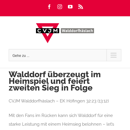
Zum
Facebook
Instagram
YouTube
Rss
Inhalt
springen
Gehe zu ...
Walddorf überzeugt im
Heimspiel und feiert
zweiten Sieg in Folge
CVJM Walddorfhäslach – EK Höfingen 32:23 (13:12)
Mit den Fans im Rücken kann sich Walddorf für eine
starke Leistung mit einem Heimsieg belohnen – let’s