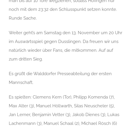
man bis auf 10 Tore wegziehen, sodass Höfingen nur
noch mit dem 23:32 den Schlusspunkt setzen konnte.
Runde Sache.
Weiter geht’s am Samstag den 13. November um 20 Uhr
im Auswärtsspiel gegen Dusslingen. Da freuen wir uns
natürlich wieder über Fans, die mitkommen. Auf auf
zum dritten Sieg.
Es grüßt die Walddorfer Presseabteilung der ersten
Mannschaft.
Es spielten: Clemens Kern (Tor), Philipp Komenda (7),
Max Alter (3), Manuel Höllwarth, Silas Neuscheler (5),
Jan Lerner, Benjamin Vetter (3), Jakob Dienes (3), Lukas
Lachenmann (3), Manuel Schaal (2), Michael Rösch (6)