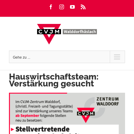
Zum
Facebook
Instagram
YouTube
Rss
Inhalt
springen
Gehe zu ...
Hauswirtschaftsteam:
Verstärkung gesucht