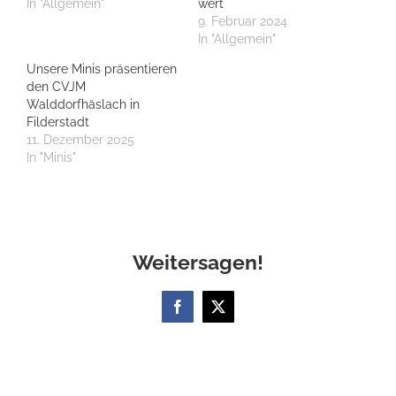
In "Allgemein"
wert
9. Februar 2024
In "Allgemein"
Unsere Minis präsentieren
den CVJM
Walddorfhäslach in
Filderstadt
11. Dezember 2025
In "Minis"
Weitersagen!
Facebook
X