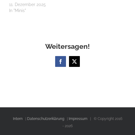
11. Dezember 2025
In "Minis"
Weitersagen!
Facebook
X
Intern
|
Datenschutzerklärung
|
Impressum
| © Copyright 2016
-
2026