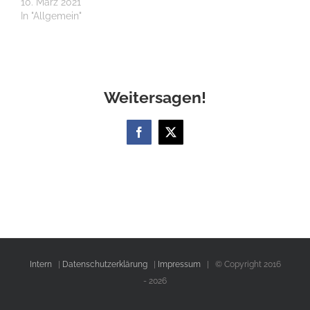
10. März 2021
In "Allgemein"
Weitersagen!
Facebook
X
Intern
|
Datenschutzerklärung
|
Impressum
| © Copyright 2016
-
2026