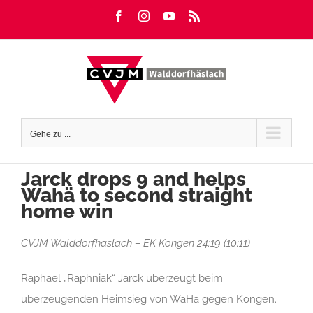
Zum
Facebook
Instagram
YouTube
Rss
Inhalt
springen
Gehe zu ...
Jarck drops 9 and helps
Wahä to second straight
home win
CVJM Walddorfhäslach – EK Köngen 24:19 (10:11)
Raphael „Raphniak“ Jarck überzeugt beim
überzeugenden Heimsieg von WaHä gegen Köngen.