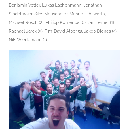
Benjamin Vetter, Lukas Lachenmann, Jonathan
Stadelmaier, Silas Neuscheler, Manuel Höllwarth,
Michael Rösch (2), Philipp Komenda (6), Jan Lerner (1),
Raphael Jarck (9), Tim-David Alber (1), Jakob Dienes (4),
Nils Wiedemann (1)