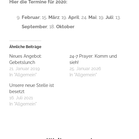
Hier die Termine für 2020:
Februar
; 15.
März
; 19.
April
; 24.
Mai
; 19.
Juli
; 13.
September
; 18.
Oktober
Ähnliche Beiträge
Neues Angebot:
24-7 Prayer: Komm und
Gebetslunch
sieh!
21. Januar 2019
25. Januar 2026
In "Allgemein"
In "Allgemein"
Unsere neue Stelle ist
besetzt
16. Juli 2021
In "Allgemein"