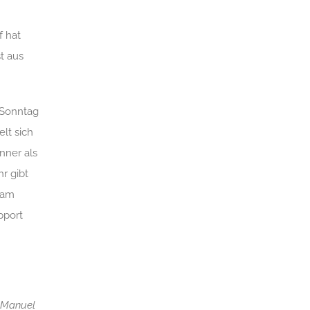
f hat
t aus
 Sonntag
lt sich
nner als
r gibt
 am
pport
, Manuel