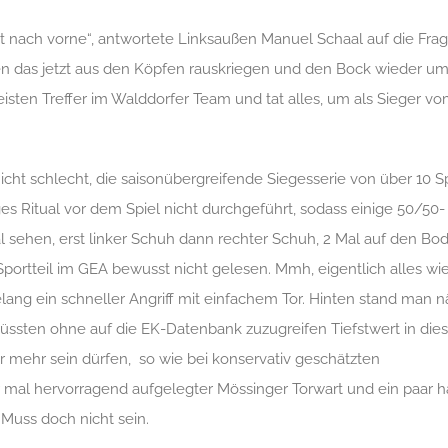
eht nach vorne“, antwortete Linksaußen Manuel Schaal auf die Fra
sen das jetzt aus den Köpfen rauskriegen und den Bock wieder um
meisten Treffer im Walddorfer Team und tat alles, um als Sieger vo
nicht schlecht, die saisonübergreifende Siegesserie von über 10 S
es Ritual vor dem Spiel nicht durchgeführt, sodass einige 50/50-
l sehen, erst linker Schuh dann rechter Schuh, 2 Mal auf den Bo
Sportteil im GEA bewusst nicht gelesen. Mmh, eigentlich alles wi
lang ein schneller Angriff mit einfachem Tor. Hinten stand man 
üssten ohne auf die EK-Datenbank zuzugreifen Tiefstwert in dies
ar mehr sein dürfen, so wie bei konservativ geschätzten
 mal hervorragend aufgelegter Mössinger Torwart und ein paar h
Muss doch nicht sein.