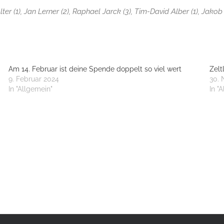
er (1), Jan Lerner (2), Raphael Jarck (3), Tim-David Alber (1), Jakob
Am 14. Februar ist deine Spende doppelt so viel wert
Zelt
9. Februar 2024
30.
In "Allgemein"
In "