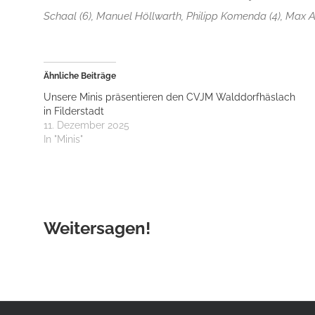
Schaal (6), Manuel Höllwarth, Philipp Komenda (4), Max Alt
Ähnliche Beiträge
Unsere Minis präsentieren den CVJM Walddorfhäslach
in Filderstadt
11. Dezember 2025
In "Minis"
Weitersagen!