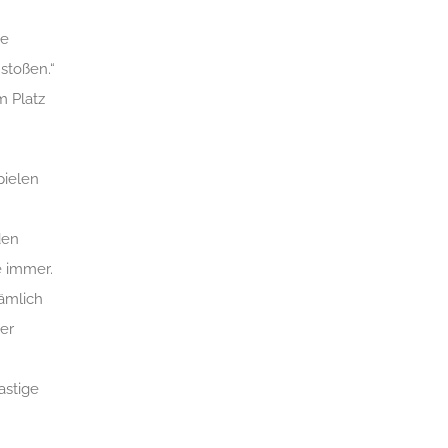
ge
stoßen.“
m Platz
pielen
den
e immer.
nämlich
er
astige