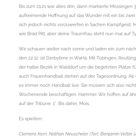
Bis zum 21:21 war alles drin, dann markierte Mössingen
aufkeimende Hoffnung auf das Wunder mit ein bis zwei 
sich jedoch nichts vorzuwerfen in Sachen Kampfgeist, M
wie Brad Pitt, aber deine Traumfrau steht nun mal auf 
Wir schauen weiter nach vorne und laden ein zum näch
den 22.12. ist Derbytime in WaHä. Mit Tübingen, Reutli
der halbe Bezirk in Walddorf um die begehrten Plätze f
auch Frauenhandball stehen auf der Tagesordnung. Ab 9 
es immer noch Handball live. Sie müssen sich also nich
Wochenende beschäftigen. Hammer. Wir hoffen auf ähnl
auf der Tribüne: 1*. Bis dahin, Mois.
Es spielten:
Clemens Kern, Nathan Neuscheler (Tor), Benjamin Vetter 