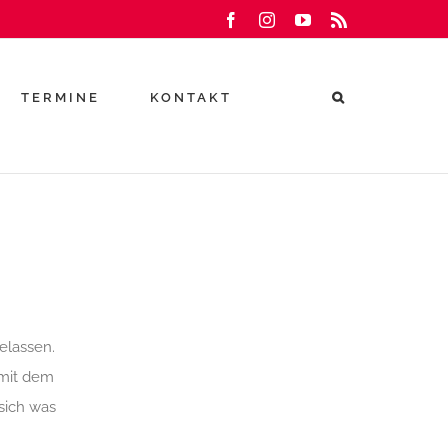
Facebook
Instagram
YouTube
Rss
TERMINE
KONTAKT
elassen.
 mit dem
sich was