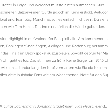
 3 Treffer in Folge und Walddorf musste hinten aufmachen. Kurz
schnellen Ballgewinnen wurde jedoch im Keim erstickt. Walddor
oral und Teamplay. Manchmal soll es einfach nicht sein. Du siehs
Typen wie Tom Hanks. Da sind dir natürlich die Hände gebunden.
sten Highlight in der Walddorfer Ballspielhalle. Am kommenden
ngen, Böblingen/Sindelfingen, Aidlingen und Rottenburg versamme
ür das Final4 im Bezirkspokal auszuspielen. Sowohl gepflegter Mä
Uhr geht es los. Das ist Ihnen zu früh? Keine Sorge. Um 15:30 Uh
t wie sonst stundenlang den Kopf zermartern wie Sie die Kleinen
ich viele lautstarke Fans wie am Wochenende. Note für den Su
(4), Lukas Lachenmann, Jonathan Stadelmaier, Silas Neuscheler (2)