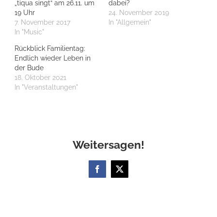
„tiqua singt“ am 26.11. um
dabei?
19 Uhr
24. November 2019
7. November 2017
In "Allgemein"
In "Music"
Rückblick Familientag:
Endlich wieder Leben in
der Bude
18. Oktober 2021
In "Veranstaltungen"
Weitersagen!
Facebook
X