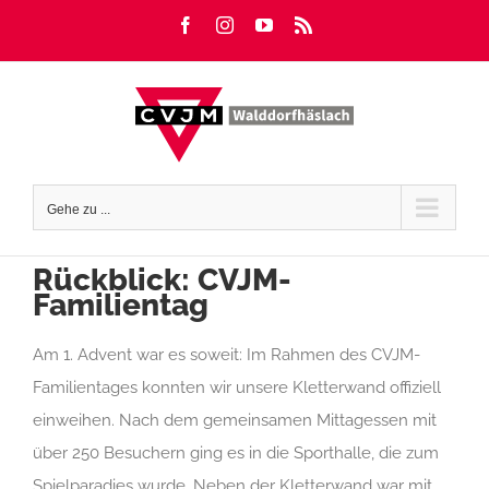
Zum
Facebook
Instagram
YouTube
Rss
Inhalt
springen
Gehe zu ...
Rückblick: CVJM-
Familientag
Am 1. Advent war es soweit: Im Rahmen des CVJM-
Familientages konnten wir unsere Kletterwand offiziell
einweihen. Nach dem gemeinsamen Mittagessen mit
über 250 Besuchern ging es in die Sporthalle, die zum
Spielparadies wurde. Neben der Kletterwand war mit