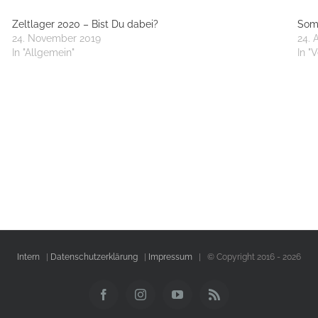
Zeltlager 2020 – Bist Du dabei?
Som
24. November 2019
24. 
In "Allgemein"
In "
Intern
|
Datenschutzerklärung
|
Impressum
| © Copyright 2016 -
2026
Facebook
Instagram
YouTube
Rss