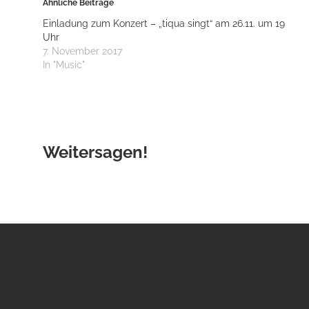
Ähnliche Beiträge
Einladung zum Konzert – „tiqua singt“ am 26.11. um 19
Uhr
7. November 2017
In "Music"
Weitersagen!