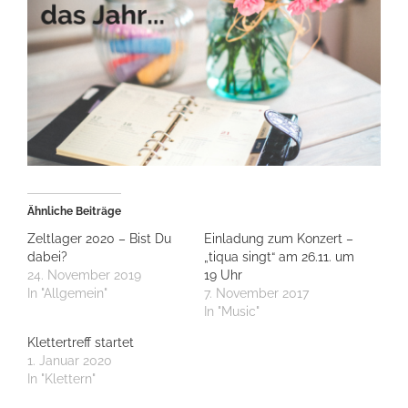
Ähnliche Beiträge
Zeltlager 2020 – Bist Du
Einladung zum Konzert –
dabei?
„tiqua singt“ am 26.11. um
24. November 2019
19 Uhr
In "Allgemein"
7. November 2017
In "Music"
Klettertreff startet
1. Januar 2020
In "Klettern"