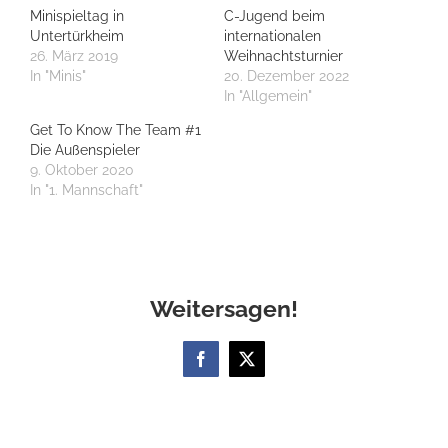
Minispieltag in
C-Jugend beim
Untertürkheim
internationalen
26. März 2019
Weihnachtsturnier
In "Minis"
20. Dezember 2022
In "Allgemein"
Get To Know The Team #1
Die Außenspieler
9. Oktober 2020
In "1. Mannschaft"
Weitersagen!
Facebook
X