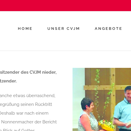
HOME
UNSER CVJM
ANGEBOTE
rsitzender des CVJM nieder,
itzender.
anche etwas überraschend,
Begrüßung seinen Rücktritt
 Deshalb war nach einem
d Nonnenmacher der Bericht
 Blick auf Gottes