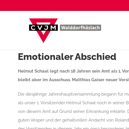
Zum
Inhalt
springen
Emotionaler Abschied
Helmut Schaal legt nach 18 Jahren sein Amt als 1. Vo
bleibt aber im Ausschuss. Matthias Gaiser neuer Vors
Die diesjährige Jahreshauptversammlung begann für m
als unser 1. Vorsitzender Helmut Schaal noch in seiner 
von diesem Amt auf Grund seiner Erkrankung erklärte.
guten Vesper und der gehaltvollen Andacht von Rolan
des Vorsitzenden in diesem Jahr ein ganz besonderer. Im