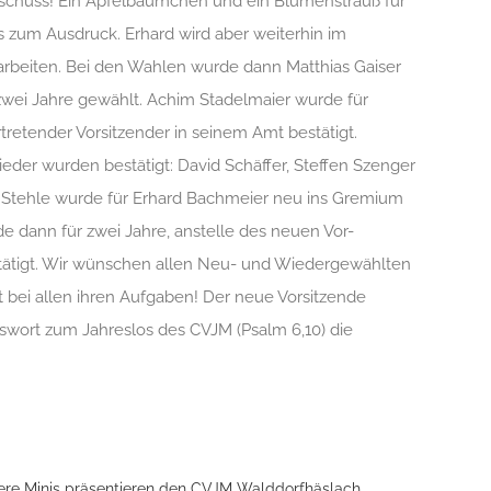
usschuss! Ein Apfelbäumchen und ein Blumenstrauß für
s zum Ausdruck. Erhard wird aber weiterhin im
rbeiten. Bei den Wahlen wurde dann Matthias Gaiser
 zwei Jahre gewählt. Achim Stadelmaier wurde für
ertretender Vorsitzender in seinem Amt bestätigt.
ieder wurden bestätigt: David Schäffer, Steffen Szenger
s Stehle wurde für Erhard Bachmeier neu ins Gremium
e dann für zwei Jahre, anstelle des neuen Vor-
tätigt. Wir wünschen allen Neu- und Wiedergewählten
 bei allen ihren Aufgaben! Der neue Vorsitzende
wort zum Jahreslos des CVJM (Psalm 6,10) die
re Minis präsentieren den CVJM Walddorfhäslach