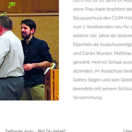
nicht nur für 20 Jahre im A
seine Frau Karin brachten da
Bauausschuss des CVJM mita
zum 1. Vorsitzenden neu für
weitere vier Jahre als stellv
Ebenfalls als Ausschussmitgl
und Daniel Wurster. Matthia
gewählt. Helmut Schaal wurd
sitzenden, im Ausschuss bes
Gottes Segen und sein Geleit
beendete mit seinem Schluss
Versammlung.
Zeltlager 2020 – Bist Du dabei?
Unse