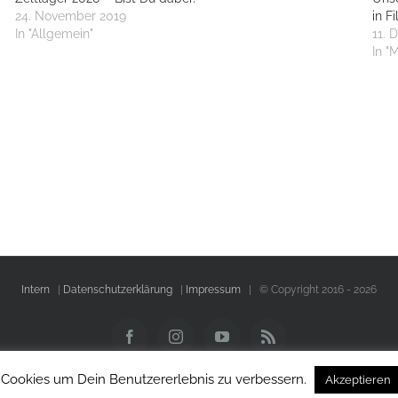
24. November 2019
in F
In "Allgemein"
11. 
In "M
Intern
|
Datenschutzerklärung
|
Impressum
| © Copyright 2016 -
2026
Facebook
Instagram
YouTube
Rss
 Cookies um Dein Benutzererlebnis zu verbessern.
Akzeptieren