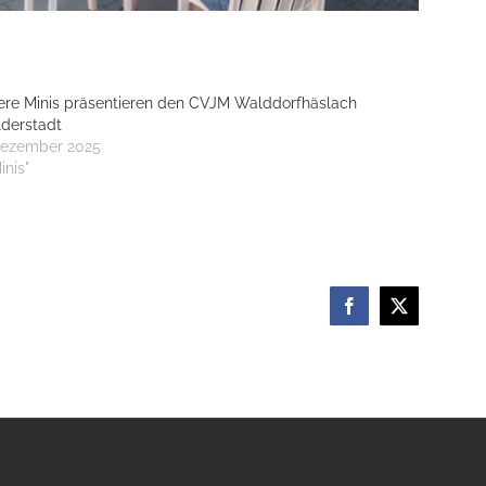
re Minis präsentieren den CVJM Walddorfhäslach
ilderstadt
Dezember 2025
inis"
Facebook
X