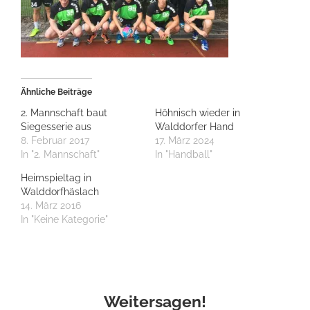
Ähnliche Beiträge
2. Mannschaft baut
Höhnisch wieder in
Siegesserie aus
Walddorfer Hand
8. Februar 2017
17. März 2024
In "2. Mannschaft"
In "Handball"
Heimspieltag in
Walddorfhäslach
14. März 2016
In "Keine Kategorie"
Weitersagen!