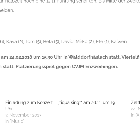
ur Halbzeit noch eine 12:11 Führung schafften. Bis Mitte der zwei
heiden.
(6), Kaya (2), Tom (5), Bela (5), David, Mirko (2), Efe (1), Kaiwen
 am 24.02.2018 um 15.30 Uhr in Walddorfhäslach statt. Viertel
h statt. Platzierungsspiel gegen CVJM Enzweihingen.
Einladung zum Konzert – „tiqua singt“ am 26.11. um 19
Zelt
Uhr
24.
7. November 2017
In "
In "Music"