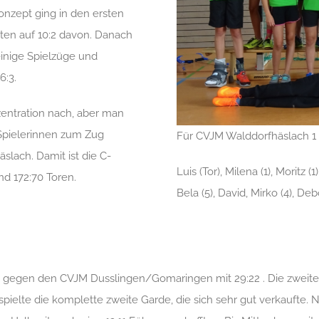
onzept ging in den ersten
uten auf 10:2 davon. Danach
inige Spielzüge und
6:3.
zentration nach, aber man
 Spielerinnen zum Zug
Für CVJM Walddorfhäslach 1 
lach. Damit ist die C-
Luis (Tor), Milena (1), Moritz (1
d 172:70 Toren.
Bela (5), David, Mirko (4), Deb
iel gegen den CVJM Dusslingen/Gomaringen mit 29:22 . Die zwei
spielte die komplette zweite Garde, die sich sehr gut verkaufte. 