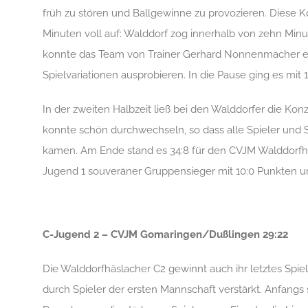
früh zu stören und Ballgewinne zu provozieren. Diese K
Minuten voll auf: Walddorf zog innerhalb von zehn Min
konnte das Team von Trainer Gerhard Nonnenmacher e
Spielvariationen ausprobieren. In die Pause ging es mit 1
In der zweiten Halbzeit ließ bei den Walddorfer die Kon
konnte schön durchwechseln, so dass alle Spieler und
kamen. Am Ende stand es 34:8 für den CVJM Walddorfhäs
Jugend 1 souveräner Gruppensieger mit 10:0 Punkten un
C-Jugend 2 – CVJM Gomaringen/Dußlingen 29:22
Die Walddorfhäslacher C2 gewinnt auch ihr letztes Sp
durch Spieler der ersten Mannschaft verstärkt. Anfangs 