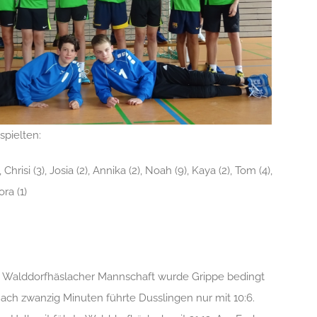
spielten:
), Chrisi (3), Josia (2), Annika (2), Noah (9), Kaya (2), Tom (4),
ora (1)
te Walddorfhäslacher Mannschaft wurde Grippe bedingt
Nach zwanzig Minuten führte Dusslingen nur mit 10:6.