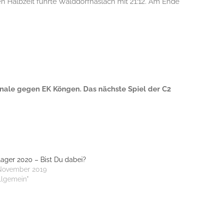
ten Halbzeit führte Walddorfhäslach mit 21:12. Am Ende
finale gegen EK Köngen.
Das nächste Spiel der C2
lager 2020 – Bist Du dabei?
 November 2019
Allgemein"