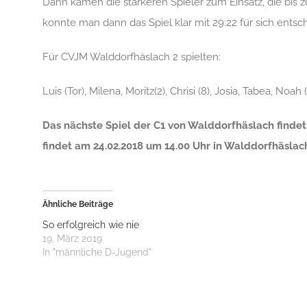
Dann kamen die stärkeren Spieler zum Einsatz, die bis z
konnte man dann das Spiel klar mit 29:22 für sich entsc
Für CVJM Walddorfhäslach 2 spielten:
Luis (Tor), Milena, Moritz(2), Chrisi (8), Josia, Tabea, Noah 
Das nächste Spiel der C1 von Walddorfhäslach findet
findet am 24.02.2018 um 14.00 Uhr in Walddorfhäslac
Ähnliche Beiträge
So erfolgreich wie nie
19. März 2019
In "männliche D-Jugend"