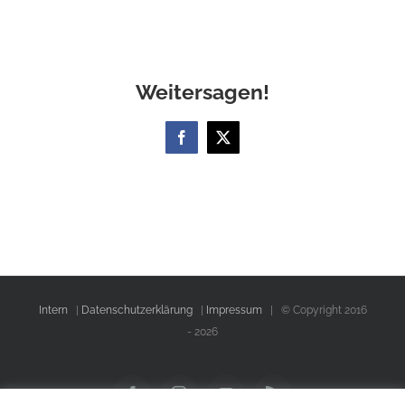
Weitersagen!
Facebook
X
Intern
|
Datenschutzerklärung
|
Impressum
| © Copyright 2016
-
2026
Facebook
Instagram
YouTube
Rss