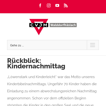
Zum
Facebook
Instagram
YouTube
Rss
Inhalt
springen
Gehe zu ...
Rückblick:
Kindernachmittag
„Löwenstark und Kinderleicht“ war das Motto unseres
Kinderbibelnachmittags. Ungefähr 70 Kinder haben die
Einladung zu einem abwechslungsreichen Nachmittag
angenommen. Schon vor dem offiziellen Beginn
strömten die Kinder in den großen Saal und die neue