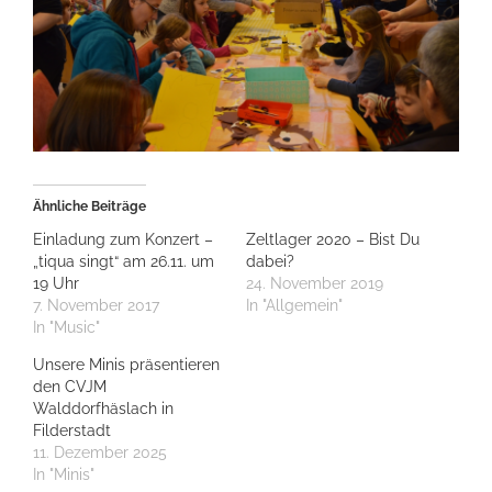
Ähnliche Beiträge
Einladung zum Konzert –
Zeltlager 2020 – Bist Du
„tiqua singt“ am 26.11. um
dabei?
19 Uhr
24. November 2019
7. November 2017
In "Allgemein"
In "Music"
Unsere Minis präsentieren
den CVJM
Walddorfhäslach in
Filderstadt
11. Dezember 2025
In "Minis"