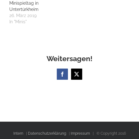
Minispieltag in
Untertürkheim
26. März 2019
In "Minis"
Weitersagen!
Facebook
X
Intern
|
Datenschutzerklärung
|
Impressum
| © Copyright 2016