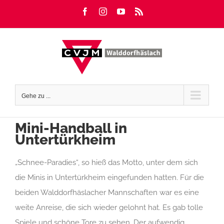
Zum
Facebook
Instagram
YouTube
Rss
Inhalt
springen
Gehe zu ...
Mini-Handball in
Untertürkheim
„Schnee-Paradies“, so hieß das Motto, unter dem sich
die Minis in Untertürkheim eingefunden hatten. Für die
beiden Walddorfhäslacher Mannschaften war es eine
weite Anreise, die sich wieder gelohnt hat. Es gab tolle
Spiele und schöne Tore zu sehen. Der aufwendig