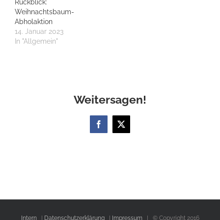
Rückblick:
Weihnachtsbaum-
Abholaktion
14. Januar 2023
In "Allgemein"
Weitersagen!
Facebook
X
Intern
|
Datenschutzerklärung
|
Impressum
| © Copyright 2016