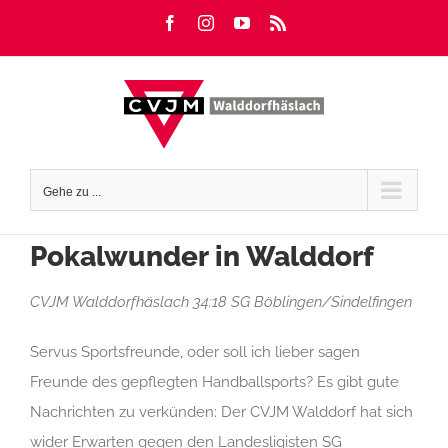
Zum
Facebook
Instagram
YouTube
Rss
Inhalt
springen
Gehe zu ...
Pokalwunder in Walddorf
CVJM Walddorfhäslach 34:18 SG Böblingen/Sindelfingen
Servus Sportsfreunde, oder soll ich lieber sagen
Freunde des gepflegten Handballsports? Es gibt gute
Nachrichten zu verkünden: Der CVJM Walddorf hat sich
wider Erwarten gegen den Landesligisten SG