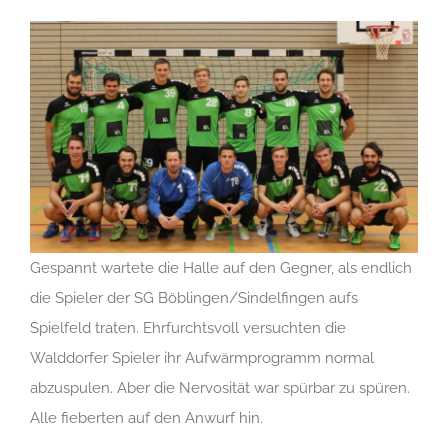
Gespannt wartete die Halle auf den Gegner, als endlich
die Spieler der SG Böblingen/Sindelfingen aufs
Spielfeld traten. Ehrfurchtsvoll versuchten die
Walddorfer Spieler ihr Aufwärmprogramm normal
abzuspulen. Aber die Nervosität war spürbar zu spüren.
Alle fieberten auf den Anwurf hin.