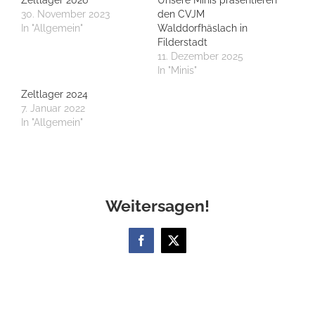
30. November 2023
den CVJM
In "Allgemein"
Walddorfhäslach in
Filderstadt
11. Dezember 2025
In "Minis"
Zeltlager 2024
7. Januar 2022
In "Allgemein"
Weitersagen!
Facebook
X