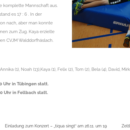
ie komplette Mannschaft aus.
tand es 17 : 6 . In der
tion nach, aber man konnte
men zum Zug. Kaya erzielte
 den CVJM Walddorfhäslach.
 Annika (1), Noah (13),Kaya (1), Felix (2), Tom (2), Bela (4), David, Mirk
0 Uhr in Tübingen statt.
0 Uhr in Fellbach statt.
Einladung zum Konzert – „tiqua singt“ am 26.11. um 19
Zelt