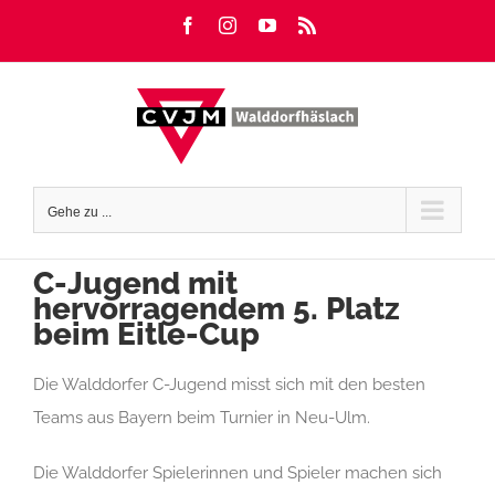
Zum
Facebook
Instagram
YouTube
Rss
Inhalt
springen
Gehe zu ...
C-Jugend mit
hervorragendem 5. Platz
beim Eitle-Cup
Die Walddorfer C-Jugend misst sich mit den besten
Teams aus Bayern beim Turnier in Neu-Ulm.
Die Walddorfer Spielerinnen und Spieler machen sich