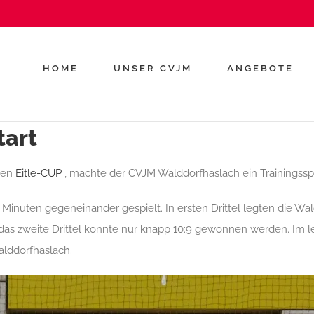
HOME
UNSER CVJM
ANGEBOTE
tart
 den
Eitle-CUP
, machte der CVJM Walddorfhäslach ein Trainingss
uten gegeneinander gespielt. In ersten Drittel legten die Walddo
das zweite Drittel konnte nur knapp 10:9 gewonnen werden. Im l
lddorfhäslach.