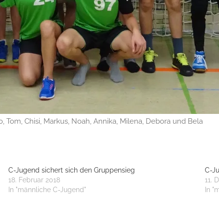
o, Tom, Chisi, Markus, Noah, Annika, Milena, Debora und Bela
C-Jugend sichert sich den Gruppensieg
C-Ju
18. Februar 2018
11. 
In "männliche C-Jugend"
In "