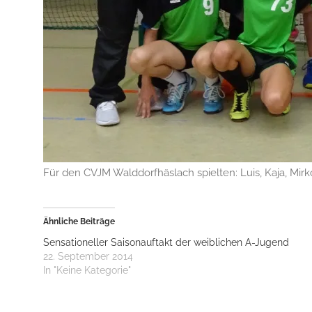
Für den CVJM Walddorfhäslach spielten: Luis, Kaja, Mirk
Ähnliche Beiträge
Sensationeller Saisonauftakt der weiblichen A-Jugend
22. September 2014
In "Keine Kategorie"