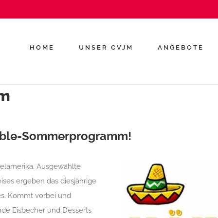
HOME
UNSER CVJM
ANGEBOTE
mm
üble-Sommerprogramm!
telamerika. Ausgewählte
ises ergeben das diesjährige
. Kommt vorbei und
ende Eisbecher und Desserts