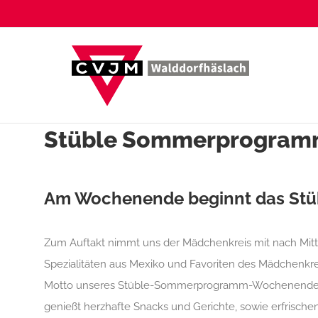
Zum
Inhalt
springen
Stüble Sommerprogra
Am Wochenende beginnt das St
Zum Auftakt nimmt uns der Mädchenkreis mit nach Mit
Spezialitäten aus Mexiko und Favoriten des Mädchenkre
Motto unseres Stüble-Sommerprogramm-Wochenendes
genießt herzhafte Snacks und Gerichte, sowie erfrisch