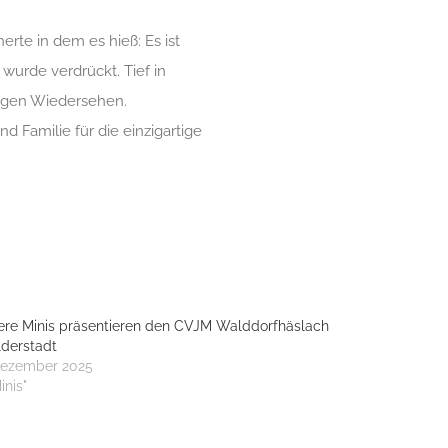
rte in dem es hieß: Es ist
 wurde verdrückt. Tief in
digen Wiedersehen.
d Familie für die einzigartige
re Minis präsentieren den CVJM Walddorfhäslach
ilderstadt
Dezember 2025
inis"