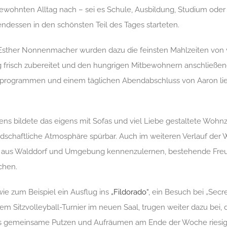
ewohnten Alltag nach – sei es Schule, Ausbildung, Studium oder 
essen in den schönsten Teil des Tages starteten.
 Esther Nonnenmacher wurden dazu die feinsten Mahlzeiten von
 frisch zubereitet und den hungrigen Mitbewohnern anschließend
rogrammen und einem täglichen Abendabschluss von Aaron li
ns bildete das eigens mit Sofas und viel Liebe gestaltete Woh
dschaftliche Atmosphäre spürbar. Auch im weiteren Verlauf der 
e aus Walddorf und Umgebung kennenzulernen, bestehende Freu
chen.
wie zum Beispiel ein Ausflug ins
„Fildorado“
, ein Besuch bei „Secr
nem Sitzvolleyball-Turnier im neuen Saal, trugen weiter dazu be
das gemeinsame Putzen und Aufräumen am Ende der Woche riesig