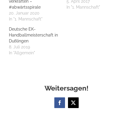
verkraften –
5. April 2017
#abwärtsspirale
In "1. Mannschaft"
20. Januar 2020
In "1. Mannschaft"
Deutsche EK-
Handballmeisterschaft in
Dußlingen
8. Juli 2019
In "Allgemein"
Weitersagen!
Facebook
X