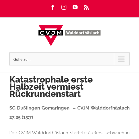
Zum
Facebook
Instagram
YouTube
Rss
Inhalt
springen
Gehe zu ...
Katastrophale erste
Halbzeit vermiest
Rückrundenstart
SG Dußlingen Gomaringen – CVJM Walddorfhäslach
27:25 (15:7)
Der CVJM Walddorfhäslach startete äußerst schwach in