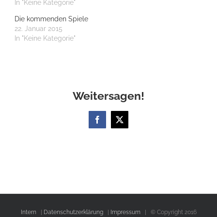
In "Keine Kategorie"
Die kommenden Spiele
22. Januar 2015
In "Keine Kategorie"
Weitersagen!
Facebook
X
Intern
|
Datenschutzerklärung
|
Impressum
| © Copyright 2016