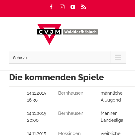
Zum
Facebook
Instagram
YouTube
Rss
Inhalt
springen
Gehe zu ...
Die kommenden Spiele
14.11.2015
Bernhausen
männliche
16:30
A-Jugend
14.11.2015
Bernhausen
Männer
20:00
Landesliga
14.11.2015
Mössingen
weibliche