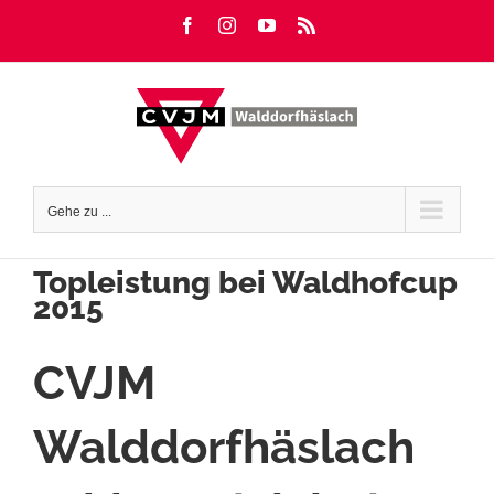
Zum
Facebook
Instagram
YouTube
Rss
Inhalt
springen
Gehe zu ...
Topleistung bei Waldhofcup
2015
CVJM
Walddorfhäslach