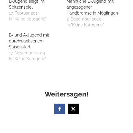
B-Jugend siegt im
Männliche B-Jugend mit
Spitzenspiel
angezogener
17. Februar 2014
Handbremse in Möglingen
In "Keine Kategorie"
2. Dezember 2013
In "Keine Kategorie"
B- und A-Jugend mit
durchwachsenem
Saisonstart
17. November 2014
In "Keine Kategorie"
Weitersagen!
Facebook
X