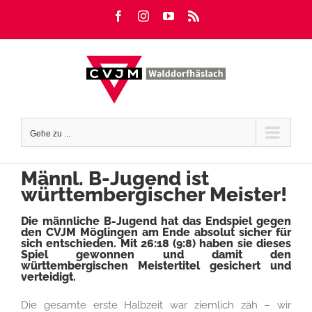
Zum
Facebook
Instagram
YouTube
Rss
Inhalt
springen
Gehe zu ...
Männl. B-Jugend ist
württembergischer Meister!
Die männliche B-Jugend hat das Endspiel gegen
den CVJM Möglingen am Ende absolut sicher für
sich entschieden. Mit 26:18 (9:8) haben sie dieses
Spiel gewonnen und damit den
württembergischen Meistertitel gesichert und
verteidigt.
Die gesamte erste Halbzeit war ziemlich zäh – wir