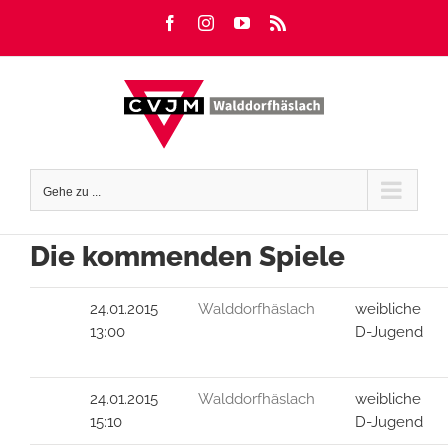
Zum
Facebook
Instagram
YouTube
Rss
Inhalt
springen
Gehe zu ...
Die kommenden Spiele
24.01.2015
Walddorfhäslach
weibliche
13:00
D-Jugend
24.01.2015
Walddorfhäslach
weibliche
15:10
D-Jugend