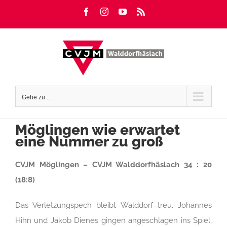
Zum
Facebook
Instagram
YouTube
Rss
Inhalt
springen
Gehe zu ...
Möglingen wie erwartet
eine Nummer zu groß
CVJM Möglingen – CVJM Walddorfhäslach 34 : 20
(18:8)
Das Verletzungspech bleibt Walddorf treu. Johannes
Hihn und Jakob Dienes gingen angeschlagen ins Spiel,