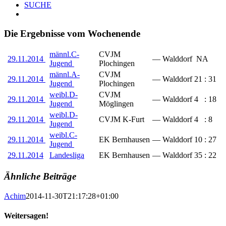
SUCHE
Die Ergebnisse vom Wochenende
männl.C-
CVJM
29.11.2014
—
Walddorf
NA
Jugend
Plochingen
männl.A-
CVJM
29.11.2014
—
Walddorf
21
:
31
Jugend
Plochingen
weibl.D-
CVJM
29.11.2014
—
Walddorf
4
:
18
Jugend
Möglingen
weibl.D-
29.11.2014
CVJM K-Furt
—
Walddorf
4
:
8
Jugend
weibl.C-
29.11.2014
EK Bernhausen
—
Walddorf
10
:
27
Jugend
29.11.2014
Landesliga
EK Bernhausen
—
Walddorf
35
:
22
Ähnliche Beiträge
Achim
2014-11-30T21:17:28+01:00
Weitersagen!