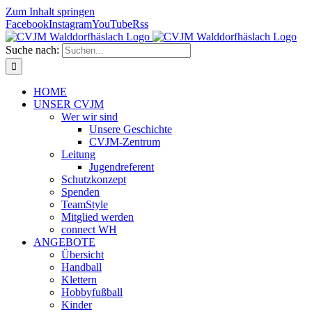
Zum Inhalt springen
Facebook
Instagram
YouTube
Rss
Suche nach:
HOME
UNSER CVJM
Wer wir sind
Unsere Geschichte
CVJM-Zentrum
Leitung
Jugendreferent
Schutzkonzept
Spenden
TeamStyle
Mitglied werden
connect WH
ANGEBOTE
Übersicht
Handball
Klettern
Hobbyfußball
Kinder