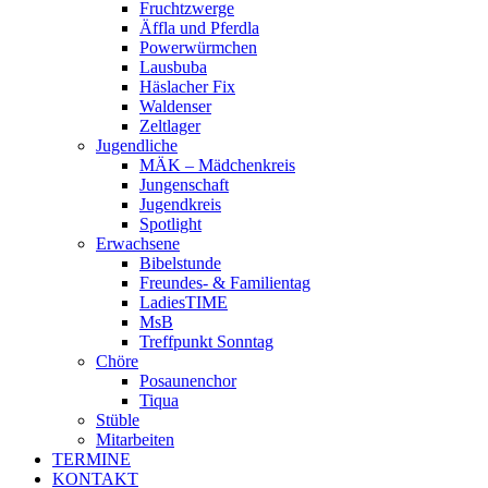
Fruchtzwerge
Äffla und Pferdla
Powerwürmchen
Lausbuba
Häslacher Fix
Waldenser
Zeltlager
Jugendliche
MÄK – Mädchenkreis
Jungenschaft
Jugendkreis
Spotlight
Erwachsene
Bibelstunde
Freundes- & Familientag
LadiesTIME
MsB
Treffpunkt Sonntag
Chöre
Posaunenchor
Tiqua
Stüble
Mitarbeiten
TERMINE
KONTAKT